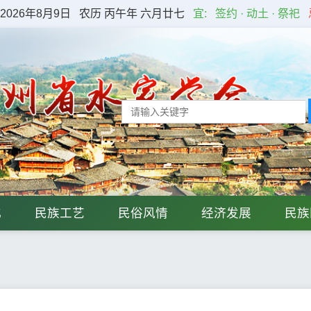
2026年8月9日
农历 丙午年 六月廿七
宜:
签约 · 动土 · 祭祀
化
民族工艺
民俗风情
经济发展
民族