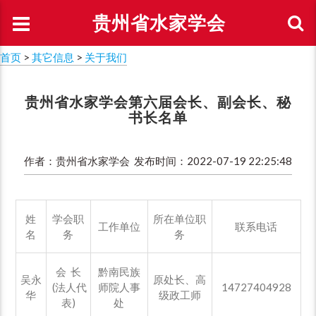
贵州省水家学会
首页
>
其它信息
>
关于我们
贵州省水家学会第六届会长、副会长、秘
书长名单
作者：贵州省水家学会 发布时间：2022-07-19 22:25:48
姓
学会职
所在单位职
工作单位
联系电话
名
务
务
会 长
黔南民族
吴永
原处长、高
(法人代
师院人事
14727404928
华
级政工师
表)
处