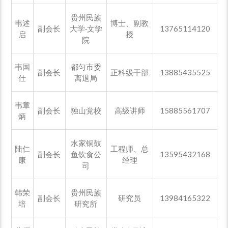
贵州民族
韦述
博士、副教
副会长
大学·文学
13765114120
启
授
院
韦国
都匀市委
副会长
正科级干部
13885435525
仕
离退局
韦章
副会长
独山党校
高级讲师
15885561707
炳
水家铜鼓
陆仁
工程师、总
副会长
鱼饮食公
13595432168
康
经理
司
韩荣
贵州民族
副会长
研究员
13984165322
培
研究所