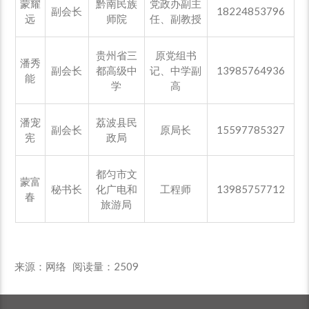
蒙耀
黔南民族
党政办副主
副会长
18224853796
远
师院
任、副教授
贵州省三
原党组书
潘秀
副会长
都高级中
记、中学副
13985764936
能
学
高
潘宠
荔波县民
副会长
原局长
15597785327
宪
政局
都匀市文
蒙富
秘书长
化广电和
工程师
13985757712
春
旅游局
来源：网络 阅读量：
2509