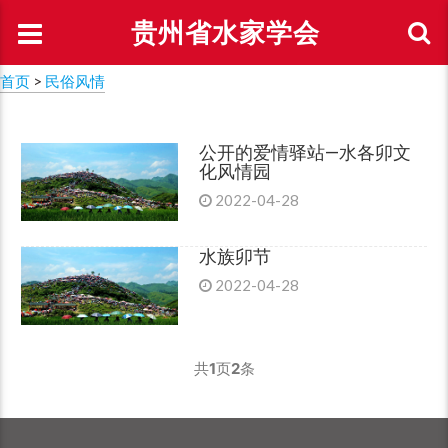
贵州省水家学会
首页
>
民俗风情
公开的爱情驿站—水各卯文
化风情园
2022-04-28
水族卯节
2022-04-28
共
1
页
2
条